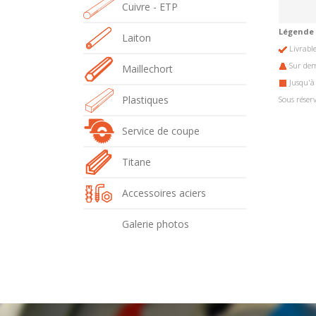
Cuivre - ETP
Légende 
Laiton
Livrabl
Sur de
Maillechort
Jusqu'à
Plastiques
Sous réser
Service de coupe
Titane
Accessoires aciers
Galerie photos