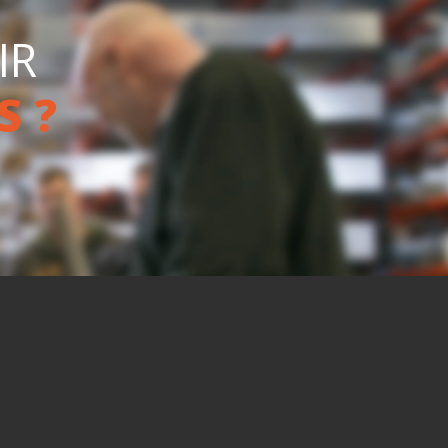
IR
S ?