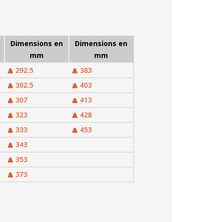
Dimensions en
Dimensions en
mm
mm
292.5
383
302.5
403
307
413
323
428
333
453
343
353
373