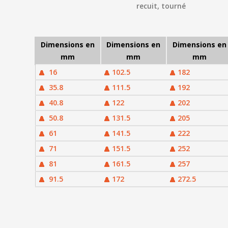
recuit, tourné
Dimensions en
Dimensions en
Dimensions en
mm
mm
mm
16
102.5
182
35.8
111.5
192
40.8
122
202
50.8
131.5
205
61
141.5
222
71
151.5
252
81
161.5
257
91.5
172
272.5