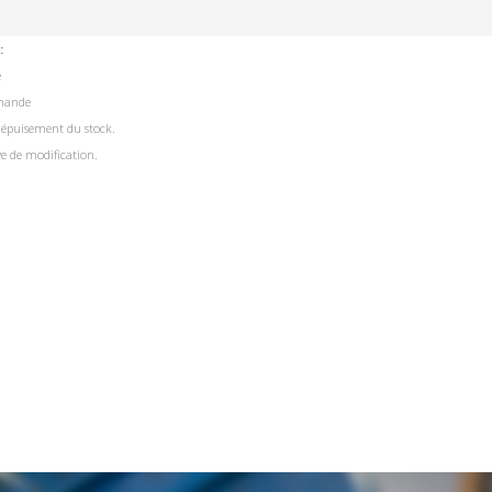
:
e
mande
 épuisement du stock.
ve de modification.