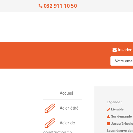
032 911 10 50
Inscrive
Accueil
Légende :
Acier étiré
Livrable
Sur demande
Acier de
Jusqu'à épuis
Sous réserve de 
construction fin