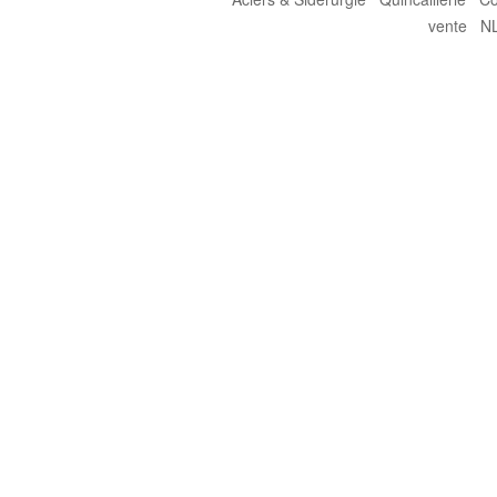
vente
N