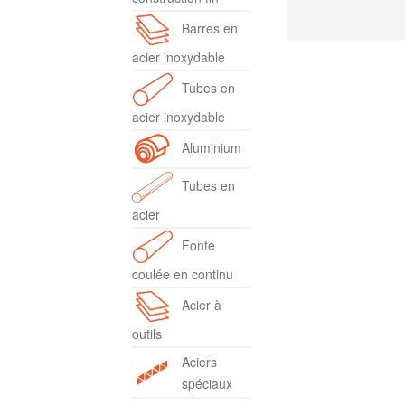
Barres en
acier inoxydable
Tubes en
acier inoxydable
Aluminium
Tubes en
acier
Fonte
coulée en continu
Acier à
outils
Aciers
spéciaux