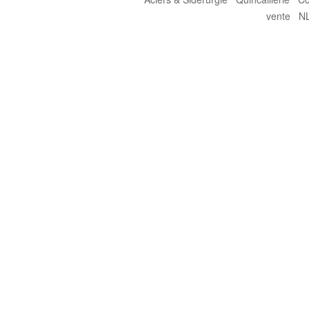
vente
N