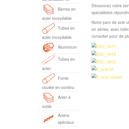
Découvrez notre serv
Barres en
spécialistes répondr
acier inoxydable
Notre parc de scie u
Tubes en
en séries, avec tolé
consulter pour de p
acier inoxydable
Aluminium
Tubes en
acier
Fonte
coulée en continu
Acier à
outils
Aciers
spéciaux