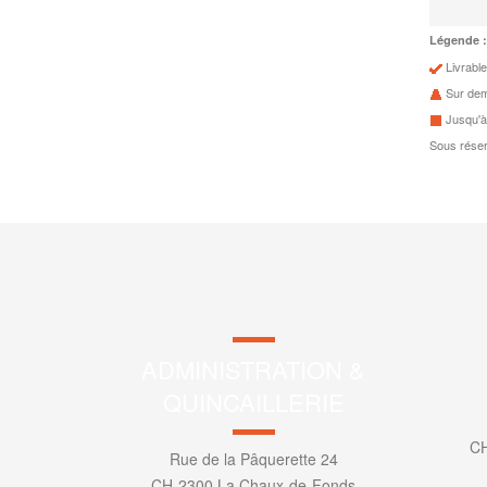
Légende :
Livrable
Sur de
Jusqu'à
Sous réser
ADMINISTRATION &
QUINCAILLERIE
CH
Rue de la Pâquerette 24
CH-2300 La Chaux-de-Fonds