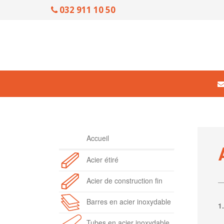
032 911 10 50
Accueil
Acier étiré
Acier de construction fin
Barres en acier inoxydable
1
Tubes en acier inoxydable