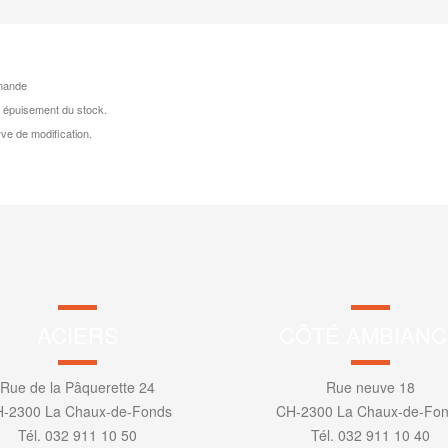
mande
 épuisement du stock.
ve de modification.
ACIERS
CÔTÉ AMBIANC
Rue de la Pâquerette 24
Rue neuve 18
-2300 La Chaux-de-Fonds
CH-2300 La Chaux-de-Fo
Tél. 032 911 10 50
Tél. 032 911 10 40