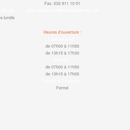
Fax. 032 911 10 51
ils.ch
cote-ambiance@kaufmann-fils.ch
s lundis
Heures d’ouverture :
Lundi au jeudi :
de 07h00 à 11h50
de 13h15 à 17h30
Vendredi :
de 07h00 à 11h50
de 13h15 à 17h00
Samedi & Dimanche :
Fermé