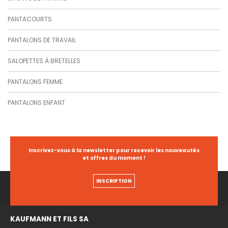
PANTACOURTS
PANTALONS DE TRAVAIL
SALOPETTES À BRETELLES
PANTALONS FEMME
PANTALONS ENFANT
Inscrivez-vous à la newsletter pour recevoir les nouveautés
et offres du moment !
INSCRIPTION
KAUFMANN ET FILS SA