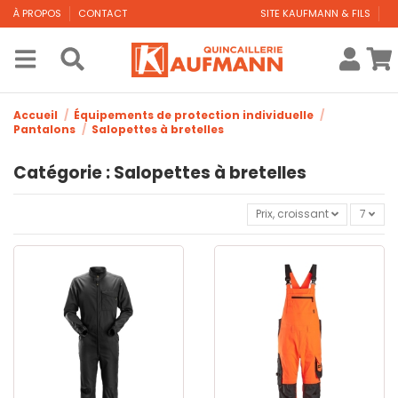
À PROPOS
CONTACT
SITE KAUFMANN & FILS
Accueil
Équipements de protection individuelle
Pantalons
Salopettes à bretelles
Catégorie : Salopettes à bretelles
Prix, croissant
7