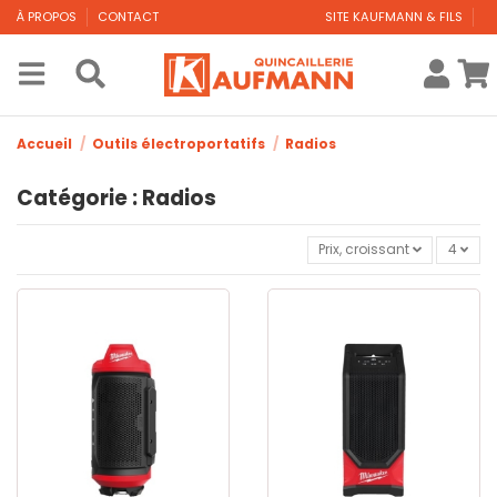
À PROPOS
CONTACT
SITE KAUFMANN & FILS
Accueil
Outils électroportatifs
Radios
Catégorie : Radios
Prix, croissant
4