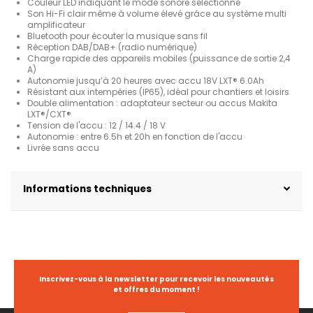
Couleur LED indiquant le mode sonore sélectionné
Son Hi-Fi clair même à volume élevé grâce au système multi
amplificateur
Bluetooth pour écouter la musique sans fil
Réception DAB/DAB+ (radio numérique)
Charge rapide des appareils mobiles (puissance de sortie 2,4
A)
Autonomie jusqu’à 20 heures avec accu 18V LXT® 6.0Ah
Résistant aux intempéries (IP65), idéal pour chantiers et loisirs
Double alimentation : adaptateur secteur ou accus Makita
LXT®/CXT®
Tension de l'accu : 12 / 14.4 / 18 V
Autonomie : entre 6.5h et 20h en fonction de l'accu
Livrée sans accu
Informations techniques
Inscrivez-vous à la newsletter pour recevoir les nouveautés
et offres du moment !