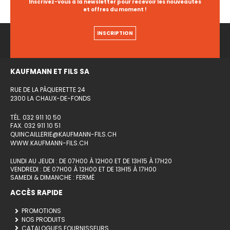
Inscrivez-vous à la newsletter pour recevoir les nouveautés
et offres du moment !
INSCRIPTION
KAUFMANN ET FILS SA
RUE DE LA PÂQUERETTE 24
2300 LA CHAUX-DE-FONDS
TÉL. 032 911 10 50
FAX. 032 911 10 51
QUINCAILLERIE@KAUFMANN-FILS.CH
WWW.KAUFMANN-FILS.CH
LUNDI AU JEUDI : DE 07H00 À 12H00 ET DE 13H15 À 17H20
VENDREDI : DE 07H00 À 12H00 ET DE 13H15 À 17H00
SAMEDI & DIMANCHE : FERMÉ
ACCÈS RAPIDE
PROMOTIONS
NOS PRODUITS
CATALOGUES FOURNISSEURS