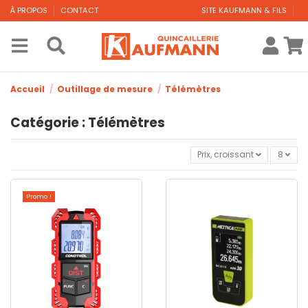
À PROPOS
CONTACT
SITE KAUFMANN & FILS
Accueil
Outillage de mesure
Télémètres
Catégorie : Télémètres
Prix, croissant
8
Promo !