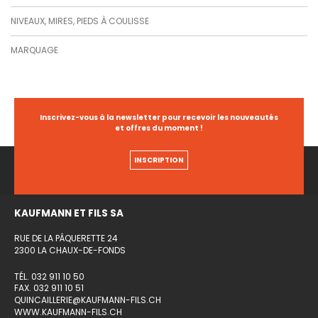
NIVEAUX, MIRES, PIEDS À COULISSE
MARQUAGE
Inscrivez-vous à la newsletter pour recevoir les nouveautés
et offres du moment !
INSCRIPTION
KAUFMANN ET FILS SA
RUE DE LA PÂQUERETTE 24
2300 LA CHAUX-DE-FONDS
TÉL. 032 911 10 50
FAX. 032 911 10 51
QUINCAILLERIE@KAUFMANN-FILS.CH
WWW.KAUFMANN-FILS.CH