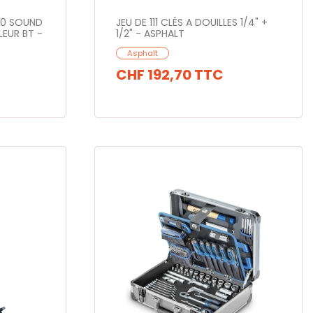
140 SOUND
JEU DE 111 CLÉS A DOUILLES 1/4" +
LEUR BT -
1/2" - ASPHALT
Asphalt
CHF 192,70
TTC