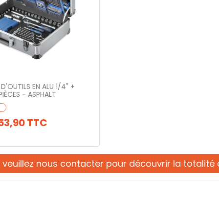
D'OUTILS EN ALU 1/4" +
 PIÈCES - ASPHALT
53,90
TTC
,
veuillez nous contacter
pour découvrir la totalité