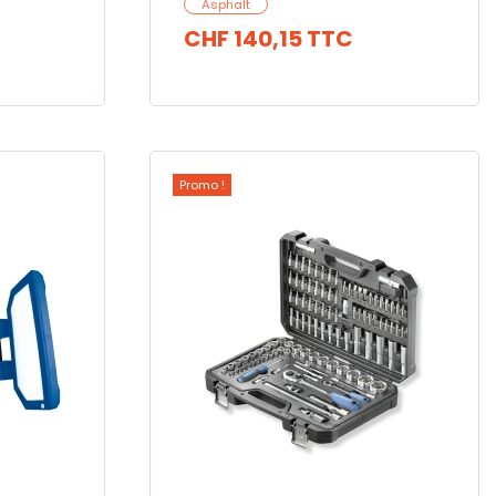
Asphalt
CHF 140,15
TTC
Promo !