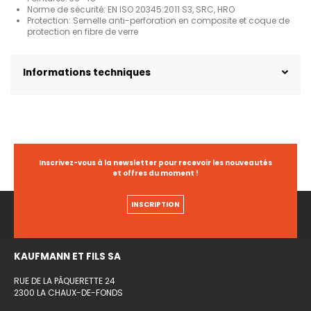
Norme de sécurité: EN ISO 20345:2011 S3, SRC, HRO
Protection: Semelle anti-perforation en composite et coque de
protection en fibre de verre
Informations techniques
Inscrivez-vous à la newsletter pour recevoir les nouveautés
et offres du moment !
INSCRIPTION
KAUFMANN ET FILS SA
RUE DE LA PÂQUERETTE 24
2300 LA CHAUX-DE-FONDS