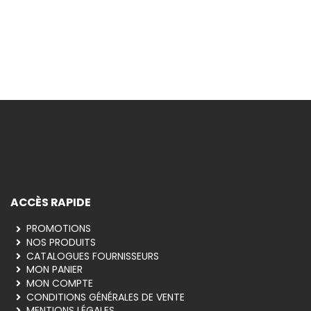
vous à la newsletter pour recevoir les
et offres du moment !
INSCRIPTION
ACCÈS RAPIDE
PROMOTIONS
NOS PRODUITS
CATALOGUES FOURNISSEURS
MON PANIER
MON COMPTE
CONDITIONS GÉNÉRALES DE VENTE
MENTIONS LÉGALES