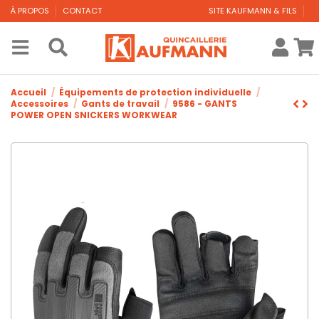
À PROPOS
CONTACT
SITE KAUFMANN & FILS
Accueil
Équipements de protection individuelle
Accessoires
Gants de travail
9586 - GANTS
POWER OPEN SNICKERS WORKWEAR