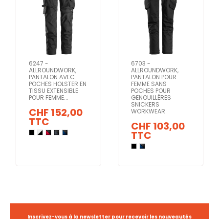
6247 -
6703 -
ALLROUNDWORK,
ALLROUNDWORK,
PANTALON AVEC
PANTALON POUR
POCHES HOLSTER EN
FEMME SANS
TISSU EXTENSIBLE
POCHES POUR
POUR FEMME...
GENOUILLÈRES
SNICKERS
CHF 152,00
WORKWEAR
TTC
CHF 103,00
TTC
Inscrivez-vous à la newsletter pour recevoir les nouveautés