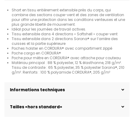
Short en tissu entièrement extensible près du corps, qui
combine des sections coupe-vent et des zones de ventilation
pour offrir une protection dans les conditions venteuses et une
plus grande liberté de mouvement.
Idéal pour les journées de travail actives.
Tissu extensible dans 4 directions « Softshell » coupe-vent
Tissu extensible dans 2 directions Sorona® sur l’arrière des
cuisses et la partie supérieure
Poches holster en CORDURA® avec compartiment zippé
Poche cargo en CORDURA®
Poche pour mètre en CORDURA® avec attache pour couteau
Matériau principal : 88 % polyester, 12 % élasthanne, 218 g/m².
Tissu de contraste : 65 % polyester, 35 % polyester Sorona®, 210
g/m². Renforts : 100 % polyamide CORDURA®, 205 g/m²
Informations techniques
Tailles «hors standard»