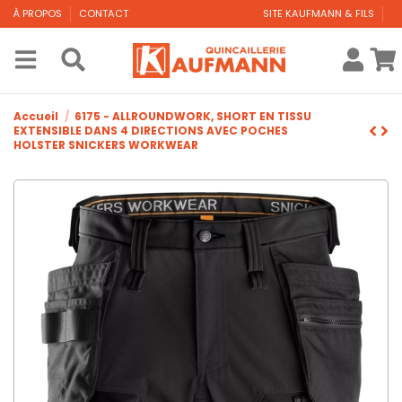
À PROPOS
CONTACT
SITE KAUFMANN & FILS
Accueil
6175 - ALLROUNDWORK, SHORT EN TISSU
EXTENSIBLE DANS 4 DIRECTIONS AVEC POCHES
HOLSTER SNICKERS WORKWEAR