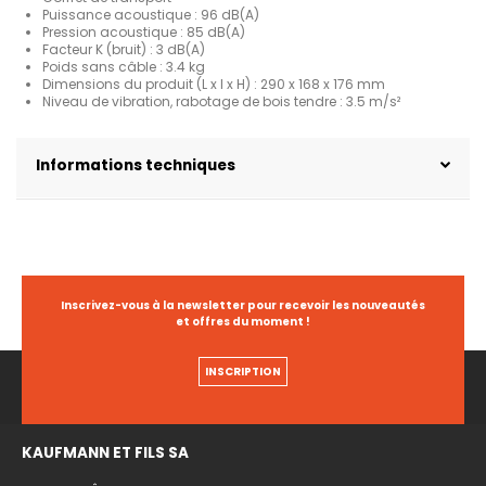
Puissance acoustique : 96 dB(A)
Pression acoustique : 85 dB(A)
Facteur K (bruit) : 3 dB(A)
Poids sans câble : 3.4 kg
Dimensions du produit (L x l x H) : 290 x 168 x 176 mm
Niveau de vibration, rabotage de bois tendre : 3.5 m/s²
Informations techniques
Inscrivez-vous à la newsletter pour recevoir les nouveautés
et offres du moment !
INSCRIPTION
KAUFMANN ET FILS SA