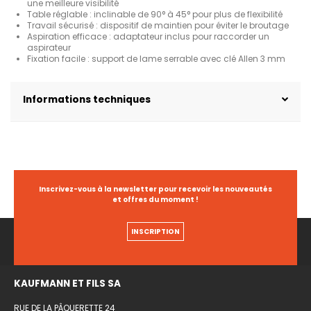
une meilleure visibilité
Table réglable : inclinable de 90° à 45° pour plus de flexibilité
Travail sécurisé : dispositif de maintien pour éviter le broutage
Aspiration efficace : adaptateur inclus pour raccorder un
aspirateur
Fixation facile : support de lame serrable avec clé Allen 3 mm
Informations techniques
Inscrivez-vous à la newsletter pour recevoir les nouveautés
et offres du moment !
INSCRIPTION
KAUFMANN ET FILS SA
RUE DE LA PÂQUERETTE 24