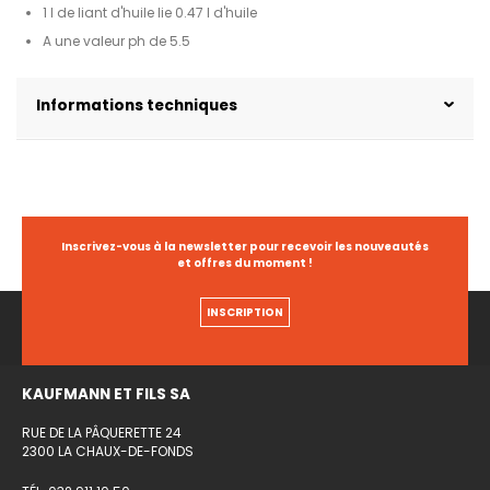
1 l de liant d'huile lie 0.47 l d'huile
A une valeur ph de 5.5
Informations techniques
Inscrivez-vous à la newsletter pour recevoir les nouveautés
et offres du moment !
INSCRIPTION
KAUFMANN ET FILS SA
RUE DE LA PÂQUERETTE 24
2300 LA CHAUX-DE-FONDS