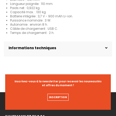
Longueur poignée : 110 mm.
Poids net : 0,922 kg.
Capacité max. : 130 kg.
Batterie intégrée : 3,7 V - 900 mAh Li-ion.
Puissance nominale : 3 W.
Autonomie : environ 8 h.
Câble de chargement : USB C.
Temps de chargement : 2 h.
Informations techniques
Inscrivez-vous à la newsletter pour recevoir les nouveautés
et offres du moment !
INSCRIPTION