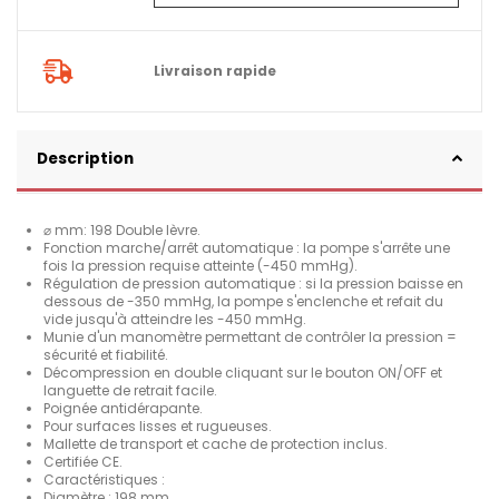
Livraison rapide
Description
mm: 198 Double lèvre.
⌀
Fonction marche/arrêt automatique : la pompe s'arrête une
fois la pression requise atteinte (-450 mmHg).
Régulation de pression automatique : si la pression baisse en
dessous de -350 mmHg, la pompe s'enclenche et refait du
vide jusqu'à atteindre les -450 mmHg.
Munie d'un manomètre permettant de contrôler la pression =
sécurité et fiabilité.
Décompression en double cliquant sur le bouton ON/OFF et
languette de retrait facile.
Poignée antidérapante.
Pour surfaces lisses et rugueuses.
Mallette de transport et cache de protection inclus.
Certifiée CE.
Caractéristiques :
Diamètre : 198 mm.