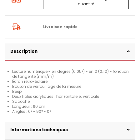
quantité
Livraison rapide
Description
Lecture numérique - en degrés (0.05°) - en % (0.1%) - fonction
de tangente (mm/m)
Écran rétro-éclairé
Bouton de verrouillage de la mesure
Beep
Deux fioles acryliques : horizontale et verticale
Sacoche
Longueur : 60 cm
Angles : 0° - 90° - 0°
Informations techniques