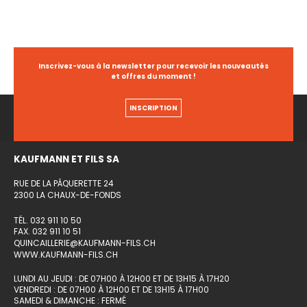
Inscrivez-vous à la newsletter pour recevoir les nouveautés
et offres du moment !
INSCRIPTION
KAUFMANN ET FILS SA
RUE DE LA PÂQUERETTE 24
2300 LA CHAUX-DE-FONDS
TÉL. 032 911 10 50
FAX. 032 911 10 51
QUINCAILLERIE@KAUFMANN-FILS.CH
WWW.KAUFMANN-FILS.CH
LUNDI AU JEUDI : DE 07H00 À 12H00 ET DE 13H15 À 17H20
VENDREDI : DE 07H00 À 12H00 ET DE 13H15 À 17H00
SAMEDI & DIMANCHE : FERMÉ