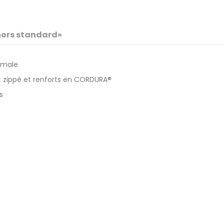
«hors standard»
ximale
 zippé et renforts en CORDURA®
s