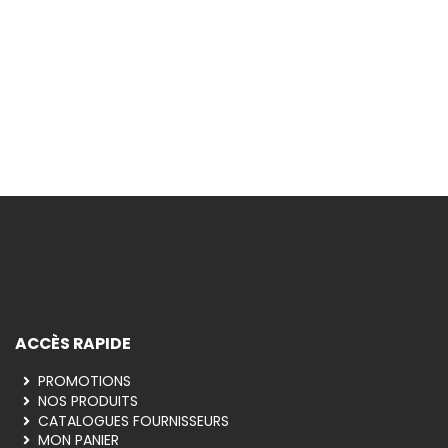
vous à la newsletter pour recevoir les
et offres du moment !
INSCRIPTION
ACCÈS RAPIDE
PROMOTIONS
NOS PRODUITS
CATALOGUES FOURNISSEURS
MON PANIER