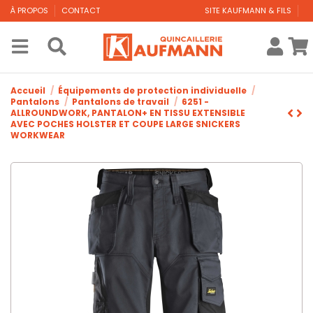
À PROPOS
CONTACT
SITE KAUFMANN & FILS
Accueil
Équipements de protection individuelle
Pantalons
Pantalons de travail
6251 -
ALLROUNDWORK, PANTALON+ EN TISSU EXTENSIBLE
AVEC POCHES HOLSTER ET COUPE LARGE SNICKERS
WORKWEAR