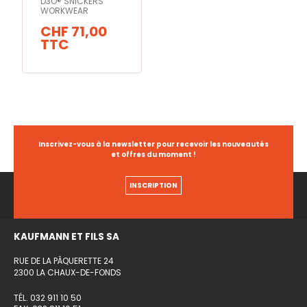
D3O® SNICKERS
WORKWEAR
CHF 71,00
TTC
Inscrivez-vous à la newsletter pour recevoir les nouveautés
et offres du moment !
INSCRIPTION
KAUFMANN ET FILS SA
RUE DE LA PÂQUERETTE 24
2300 LA CHAUX-DE-FONDS
TÉL. 032 911 10 50