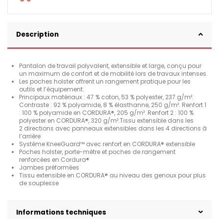
Description
Pantalon de travail polyvalent, extensible et large, conçu pour
un maximum de confort et de mobilité lors de travaux intenses.
Les poches holster offrent un rangement pratique pour les
outils et l’équipement.
Principaux matériaux : 47 % coton, 53 % polyester, 237 g/m².
Contraste : 92 % polyamide, 8 % élasthanne, 250 g/m². Renfort 1
: 100 % polyamide en CORDURA®, 205 g/m². Renfort 2 : 100 %
polyester en CORDURA®, 320 g/m².Tissu extensible dans les
2 directions avec panneaux extensibles dans les 4 directions à
l’arrière
Système KneeGuard™ avec renfort en CORDURA® extensible
Poches holster, porte-mètre et poches de rangement
renforcées en Cordura®
Jambes préformées
Tissu extensible en CORDURA® au niveau des genoux pour plus
de souplesse
Informations techniques