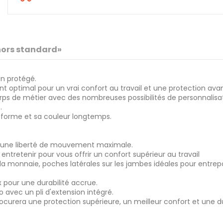
«hors standard»
en protégé.
t optimal pour un vrai confort au travail et une protection av
orps de métier avec des nombreuses possibilités de personnalisat
.
a forme et sa couleur longtemps.
r une liberté de mouvement maximale.
 entretenir pour vous offrir un confort supérieur au travail
r la monnaie, poches latérales sur les jambes idéales pour entre
pour une durabilité accrue.
vec un pli d'extension intégré.
rocurera une protection supérieure, un meilleur confort et une du