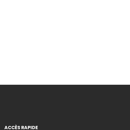
vous à la newsletter pour recevoir les
et offres du moment !
INSCRIPTION
ACCÈS RAPIDE