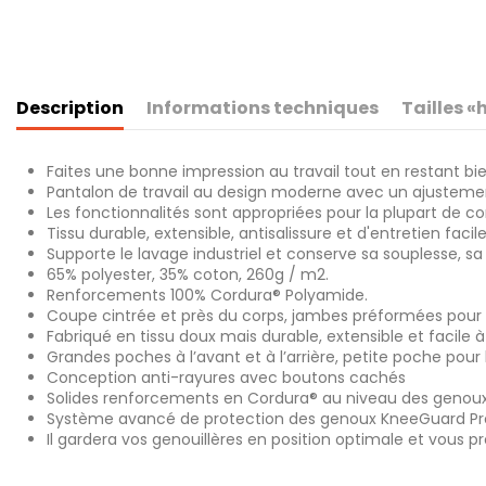
Description
Informations techniques
Tailles 
Faites une bonne impression au travail tout en restant bi
Pantalon de travail au design moderne avec un ajustemen
Les fonctionnalités sont appropriées pour la plupart de c
Tissu durable, extensible, antisalissure et d'entretien facile
Supporte le lavage industriel et conserve sa souplesse, s
65% polyester, 35% coton, 260g / m2.
Renforcements 100% Cordura® Polyamide.
Coupe cintrée et près du corps, jambes préformées pou
Fabriqué en tissu doux mais durable, extensible et facile à
Grandes poches à l’avant et à l’arrière, petite poche pou
Conception anti-rayures avec boutons cachés
Solides renforcements en Cordura® au niveau des genoux 
Système avancé de protection des genoux KneeGuard Pro a
Il gardera vos genouillères en position optimale et vous p