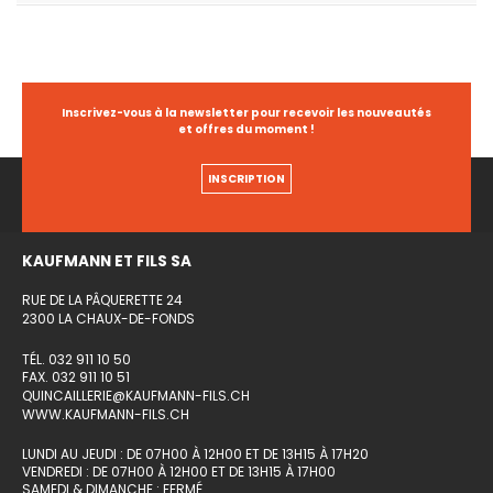
Inscrivez-vous à la newsletter pour recevoir les nouveautés
et offres du moment !
INSCRIPTION
KAUFMANN ET FILS SA
RUE DE LA PÂQUERETTE 24
2300 LA CHAUX-DE-FONDS
TÉL. 032 911 10 50
FAX. 032 911 10 51
QUINCAILLERIE@KAUFMANN-FILS.CH
WWW.KAUFMANN-FILS.CH
LUNDI AU JEUDI : DE 07H00 À 12H00 ET DE 13H15 À 17H20
VENDREDI : DE 07H00 À 12H00 ET DE 13H15 À 17H00
SAMEDI & DIMANCHE : FERMÉ