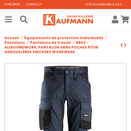
À PROPOS
CONTACT
SITE KAUFMANN & FILS
Accueil
Équipements de protection individuelle
Pantalons
Pantalons de travail
6803 -
ALLROUNDWORK, PANTALON SANS POCHES POUR
GENOUILLÈRES SNICKERS WORKWEAR