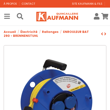
À PROPOS
CONTACT
SITE KAUFMANN & FILS
Accueil
Électricité
Rallonges
ENROULEUR BAT
290 - BRENNENSTUHL