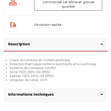
commander cet article en grande
quantité
Livraison rapide
Description
Corps du tambour en matière plastique
Protection thermique contre la surchauffe et la surcharge
Système de connexion CH IP55
Fiche T13/3, 230V, 10A (IP55)
3 prises T13/3, 230V, 10A (IP55)
Longueur de câble : 33 m
Informations techniques