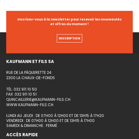
Inscrivez-vous à la newsletter pour recevoir les nouveautés
et offres du moment !
INSCRIPTION
KAUFMANN ET FILS SA
RUE DE LA PÂQUERETTE 24
2300 LA CHAUX-DE-FONDS
TÉL. 032 911 10 50
FAX. 032 911 10 51
QUINCAILLERIE@KAUFMANN-FILS.CH
WWW.KAUFMANN-FILS.CH
LUNDI AU JEUDI : DE 07H00 À 12H00 ET DE 13H15 À 17H20
VENDREDI : DE 07H00 À 12H00 ET DE 13H15 À 17H00
SAMEDI & DIMANCHE : FERMÉ
ACCÈS RAPIDE