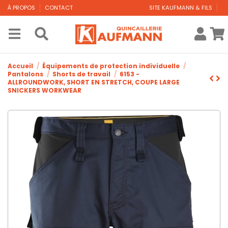
À PROPOS
CONTACT
SITE KAUFMANN & FILS
Accueil
Équipements de protection individuelle
Pantalons
Shorts de travail
6153 -
ALLROUNDWORK, SHORT EN STRETCH, COUPE LARGE
SNICKERS WORKWEAR