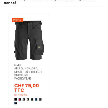
acheté...
Promo !
6143 -
ALLROUNDWORK,
SHORT EN STRETCH
SNICKERS
WORKWEAR
CHF 75,00
TTC
CHF 100,00