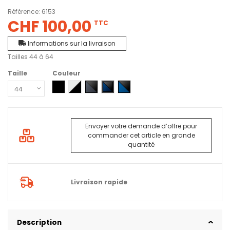
Référence:
6153
CHF 100,00
TTC
Informations sur la livraison
Tailles 44 à 64
Taille
Couleur
0404 - Noir
0904 - Blanc - Noir
5804 - Gris acier - Noir
9504 - Bleu marine - Noir
5604 - Bleu vrai - Noir
Envoyer votre demande d’offre pour
commander cet article en grande
quantité
Livraison rapide
Description