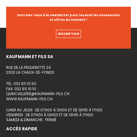
Inscrivez-vous à la newsletter pour recevoir les nouveautés
et offres du moment !
INSCRIPTION
KAUFMANN ET FILS SA
RUE DE LA PÂQUERETTE 24
2300 LA CHAUX-DE-FONDS
TÉL. 032 911 10 50
FAX. 032 911 10 51
QUINCAILLERIE@KAUFMANN-FILS.CH
WWW.KAUFMANN-FILS.CH
LUNDI AU JEUDI : DE 07H00 À 12H00 ET DE 13H15 À 17H20
VENDREDI : DE 07H00 À 12H00 ET DE 13H15 À 17H00
SAMEDI & DIMANCHE : FERMÉ
ACCÈS RAPIDE