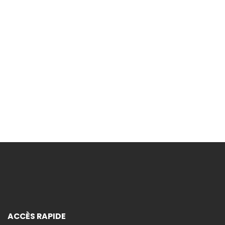
vous à la newsletter pour recevoir les
et offres du moment !
INSCRIPTION
ACCÈS RAPIDE