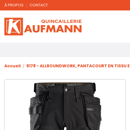
À PROPOS
CONTACT
Accueil
6178 - ALLROUNDWORK, PANTACOURT EN TISSU 