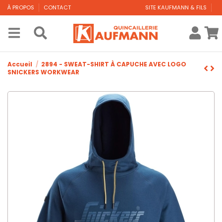
À PROPOS
CONTACT
SITE KAUFMANN & FILS
Accueil
2894 - SWEAT-SHIRT À CAPUCHE AVEC LOGO
SNICKERS WORKWEAR