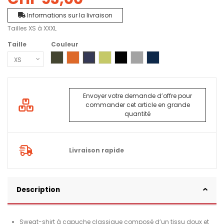
Informations sur la livraison
Tailles XS à XXXL
Taille
Couleur
3100 - Khaki Green
4100 - Warm Orange
5300 - Deep Blue
2500 - Lime
0400 - Noir
2800 - Gris clair chiné - Bas
4500 - Dark navy mel
Envoyer votre demande d’offre pour
commander cet article en grande
quantité
Livraison rapide
Description
Sweat-shirt à capuche classique composé d’un tissu doux et