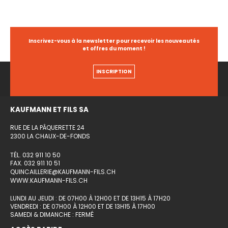
Inscrivez-vous à la newsletter pour recevoir les nouveautés
et offres du moment !
INSCRIPTION
KAUFMANN ET FILS SA
RUE DE LA PÂQUERETTE 24
2300 LA CHAUX-DE-FONDS
TÉL. 032 911 10 50
FAX. 032 911 10 51
QUINCAILLERIE@KAUFMANN-FILS.CH
WWW.KAUFMANN-FILS.CH
LUNDI AU JEUDI : DE 07H00 À 12H00 ET DE 13H15 À 17H20
VENDREDI : DE 07H00 À 12H00 ET DE 13H15 À 17H00
SAMEDI & DIMANCHE : FERMÉ