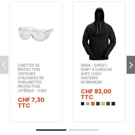
LUNETTES DE
2894 - SWEAT-
PROTECTION
SHIRT À CAPUCHE
VISITEURS
AVEC LOGO
UTILISABLES EN
SNICKERS
SURLUNETTES
WORKWEAR
PROTECTION
CHF 93,00
LATÉRALE - UVEX
TTC
CHF 7,30
TTC