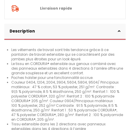
Livraison rapide
Description
Les vêtements de travail sont très tendance grâce à ce
pantalon de travail extensible qui se caractérisent par des
jambes plus étroites pour un look épuré.
Le tissu en CORDURA® extensible aux genoux combiné avec
des panneaux extensibles dans 4 directions à l’arrière offre une
grande souplesse et un excellent confort.
Poches holster pour une fonctionnalité accrue.
Couleur 0404, 1204, 2004, 3904, 5604, 5804, 9504/ Principaux
matériaux : 47 % coton, 53 % polyester, 251 g/m². Contraste :
91,5 % polyamide, 8.5 % élasthanne, 250 g/m². Renfort 1 : 100 %
polyester CORDURA®, 320 g/m². Renfort 2 : 100 % polyamide
CORDURA® 205 g/m². Couleur 0904/Principaux matériaux :
100 % polyester, 252 g/m² Contraste : 91.5 % polyamide, 8.5 %
élasthanne, 250 g/m². Renfort 1 : 53 % polyamide CORDURA®,
47 % polyester CORDURA®, 283 g/m². Renfort 2 : 100 % polyamide
en CORDURA®, 205 g/m².
Tissu extensible dans les 2 directions avec panneaux
extensibles dans les 4 directions à l’arrière