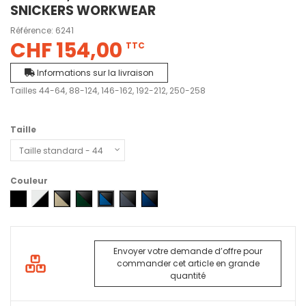
SNICKERS WORKWEAR
Référence:
6241
CHF 154,00
TTC
Informations sur la livraison
Tailles 44-64, 88-124, 146-162, 192-212, 250-258
Taille
Couleur
0404 - Noir
0904 - Blanc - Noir
2004 - Kaki - Noir
3904 - Vert forêt - Noir
5604 - Bleu vrai - Noir
5804 - Gris acier - Noir
9504 - Bleu marine - Noir
Envoyer votre demande d’offre pour
commander cet article en grande
quantité