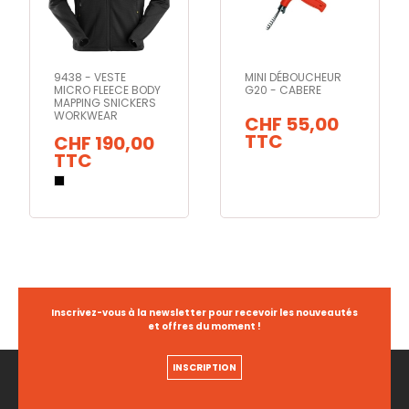
9438 - VESTE
MINI DÉBOUCHEUR
MICRO FLEECE BODY
G20 - CABERE
MAPPING SNICKERS
WORKWEAR
CHF 55,00
TTC
CHF 190,00
TTC
Inscrivez-vous à la newsletter pour recevoir les nouveautés
et offres du moment !
INSCRIPTION