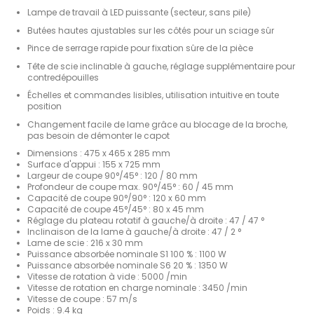
Lampe de travail à LED puissante (secteur, sans pile)
Butées hautes ajustables sur les côtés pour un sciage sûr
Pince de serrage rapide pour fixation sûre de la pièce
Tête de scie inclinable à gauche, réglage supplémentaire pour
contredépouilles
Échelles et commandes lisibles, utilisation intuitive en toute
position
Changement facile de lame grâce au blocage de la broche,
pas besoin de démonter le capot
Dimensions : 475 x 465 x 285 mm
Surface d'appui : 155 x 725 mm
Largeur de coupe 90°/45° : 120 / 80 mm
Profondeur de coupe max. 90°/45° : 60 / 45 mm
Capacité de coupe 90°/90° : 120 x 60 mm
Capacité de coupe 45°/45° : 80 x 45 mm
Réglage du plateau rotatif à gauche/à droite : 47 / 47 °
Inclinaison de la lame à gauche/à droite : 47 / 2 °
Lame de scie : 216 x 30 mm
Puissance absorbée nominale S1 100 % : 1100 W
Puissance absorbée nominale S6 20 % : 1350 W
Vitesse de rotation à vide : 5000 /min
Vitesse de rotation en charge nominale : 3450 /min
Vitesse de coupe : 57 m/s
Poids : 9.4 kg