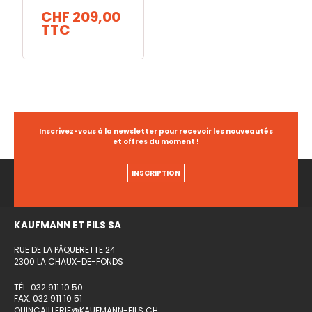
CHF 209,00
TTC
Inscrivez-vous à la newsletter pour recevoir les nouveautés
et offres du moment !
INSCRIPTION
KAUFMANN ET FILS SA
RUE DE LA PÂQUERETTE 24
2300 LA CHAUX-DE-FONDS
TÉL. 032 911 10 50
FAX. 032 911 10 51
QUINCAILLERIE@KAUFMANN-FILS.CH