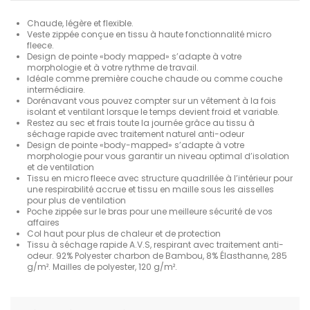
Chaude, légère et flexible.
Veste zippée conçue en tissu à haute fonctionnalité micro
fleece.
Design de pointe «body mapped» s’adapte à votre
morphologie et à votre rythme de travail.
Idéale comme première couche chaude ou comme couche
intermédiaire.
Dorénavant vous pouvez compter sur un vêtement à la fois
isolant et ventilant lorsque le temps devient froid et variable.
Restez au sec et frais toute la journée grâce au tissu à
séchage rapide avec traitement naturel anti-odeur
Design de pointe «body-mapped» s’adapte à votre
morphologie pour vous garantir un niveau optimal d’isolation
et de ventilation
Tissu en micro fleece avec structure quadrillée à l’intérieur pour
une respirabilité accrue et tissu en maille sous les aisselles
pour plus de ventilation
Poche zippée sur le bras pour une meilleure sécurité de vos
affaires
Col haut pour plus de chaleur et de protection
Tissu à séchage rapide A.V.S, respirant avec traitement anti-
odeur. 92% Polyester charbon de Bambou, 8% Élasthanne, 285
g/m². Mailles de polyester, 120 g/m².