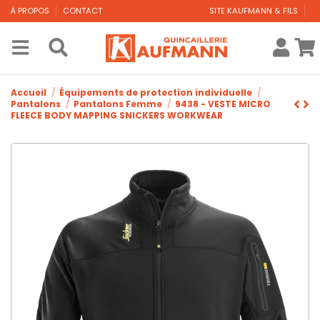
À PROPOS
CONTACT
SITE KAUFMANN & FILS
Accueil
Équipements de protection individuelle
Pantalons
Pantalons Femme
9438 - VESTE MICRO
FLEECE BODY MAPPING SNICKERS WORKWEAR