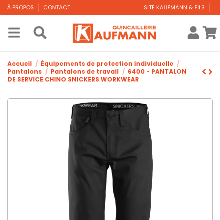
À PROPOS
CONTACT
SITE KAUFMANN & FILS
Accueil
Équipements de protection individuelle
Pantalons
Pantalons de travail
6400 - PANTALON
DE SERVICE CHINO SNICKERS WORKWEAR