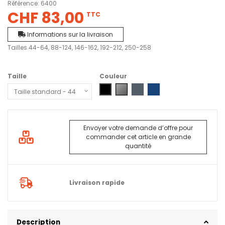
Référence:
6400
CHF 83,00
TTC
Informations sur la livraison
Tailles 44-64, 88-124, 146-162, 192-212, 250-258
Taille
Couleur
0400 - Noir
1800 - Gris - Base
5800 - Gris acier - Base
9500 - Bleu marine - B
Envoyer votre demande d’offre pour
commander cet article en grande
quantité
Livraison rapide
Description