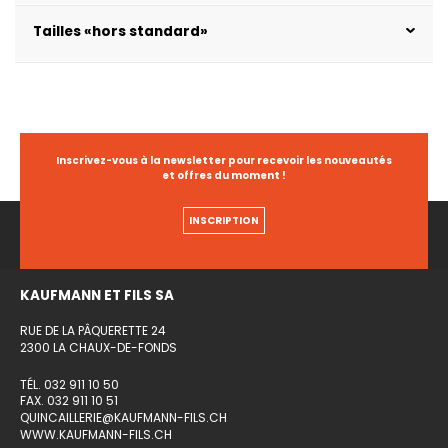
Tailles «hors standard»
Inscrivez-vous à la newsletter pour recevoir les nouveautés
et offres du moment !
INSCRIPTION
KAUFMANN ET FILS SA
RUE DE LA PÂQUERETTE 24
2300 LA CHAUX-DE-FONDS
TÉL. 032 911 10 50
FAX. 032 911 10 51
QUINCAILLERIE@KAUFMANN-FILS.CH
WWW.KAUFMANN-FILS.CH