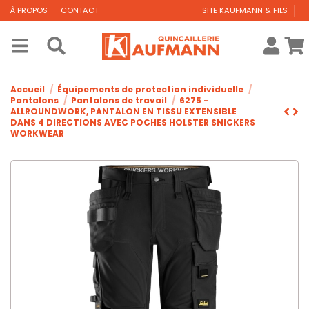
À PROPOS
CONTACT
SITE KAUFMANN & FILS
Accueil
Équipements de protection individuelle
Pantalons
Pantalons de travail
6275 -
ALLROUNDWORK, PANTALON EN TISSU EXTENSIBLE
DANS 4 DIRECTIONS AVEC POCHES HOLSTER SNICKERS
WORKWEAR