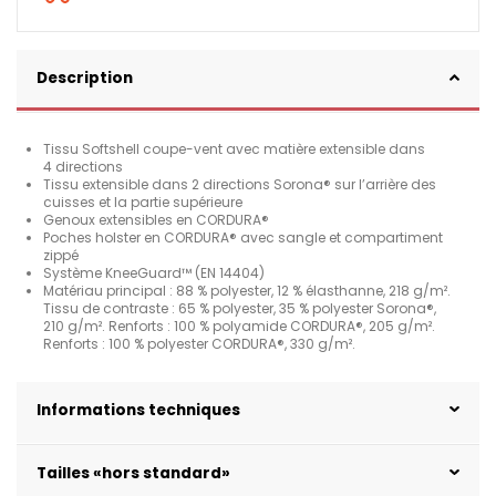
Description
Tissu Softshell coupe-vent avec matière extensible dans
4 directions
Tissu extensible dans 2 directions Sorona® sur l’arrière des
cuisses et la partie supérieure
Genoux extensibles en CORDURA®
Poches holster en CORDURA® avec sangle et compartiment
zippé
Système KneeGuard™ (EN 14404)
Matériau principal : 88 % polyester, 12 % élasthanne, 218 g/m².
Tissu de contraste : 65 % polyester, 35 % polyester Sorona®,
210 g/m². Renforts : 100 % polyamide CORDURA®, 205 g/m².
Renforts : 100 % polyester CORDURA®, 330 g/m².
Informations techniques
Tailles «hors standard»