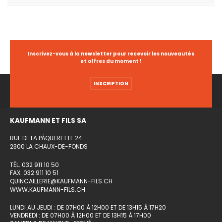
Inscrivez-vous à la newsletter pour recevoir les nouveautés
et offres du moment !
INSCRIPTION
KAUFMANN ET FILS SA
RUE DE LA PÂQUERETTE 24
2300 LA CHAUX-DE-FONDS
TÉL. 032 911 10 50
FAX. 032 911 10 51
QUINCAILLERIE@KAUFMANN-FILS.CH
WWW.KAUFMANN-FILS.CH
LUNDI AU JEUDI : DE 07H00 À 12H00 ET DE 13H15 À 17H20
VENDREDI : DE 07H00 À 12H00 ET DE 13H15 À 17H00