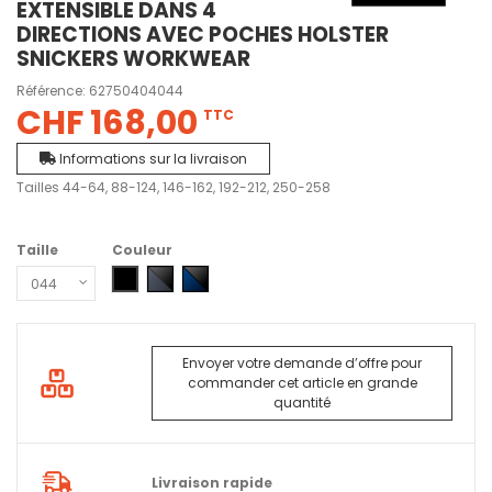
EXTENSIBLE DANS 4
DIRECTIONS AVEC POCHES HOLSTER
SNICKERS WORKWEAR
Référence:
62750404044
CHF 168,00
TTC
Informations sur la livraison
Tailles 44-64, 88-124, 146-162, 192-212, 250-258
Taille
Couleur
0404 - Noir
5804 - Gris acier - Noir
9504 - Bleu marine - Noir
Envoyer votre demande d’offre pour
commander cet article en grande
quantité
Livraison rapide